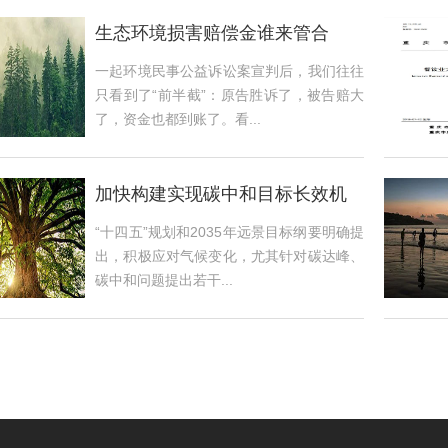
生态环境损害赔偿金谁来管合
适？
一起环境民事公益诉讼案宣判后，我们往往
只看到了“前半截”：原告胜诉了，被告赔大
了，资金也都到账了。看...
加快构建实现碳中和目标长效机
制
“十四五”规划和2035年远景目标纲要明确提
出，积极应对气候变化，尤其针对碳达峰、
碳中和问题提出若干...