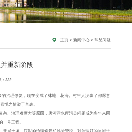
主页
>
新闻中心
>
常见问题
复并重新阶段
数：
383
多的治理修复，现在变成了林地、花海。村里人没事了都愿意
，喜悦之情溢于言表。
复杂、治理难度大等原因，唐河污水库污染问题成为多年来困
的一号工程。
，开展土壤、底泥的治理修复和风险管控，对治理好的区域进