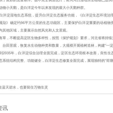
供了良好的觅食条件。据不完全调查统计，府河河口湿地水生植物已达30多
动物小天鹅，是白洋淀今年以来发现的最大小天鹅种群。
白洋淀湿地生态系统，提升白洋淀生态服务功能，《白洋淀生态环境治
规划》确定约96平方公里的生态功能区，主要保护白洋淀重要的动植物
内其他区域，主要展示自然风光和人文景观。
有草，不断提高淀区生物多样性，按照《保护规划》要求，河北省将持续
、台田景观，恢复水生动物种类和数量，大规模开展植树造林，构建“一淀
到2035年，白洋淀综合治理全面完成，淀区生态环境根本改善，良性
态系统结构完整、功能健全，白洋淀生态修复全面完成，展现独特的“荷塘苇
住蓝天碧水，也要留住万物生灵
资讯