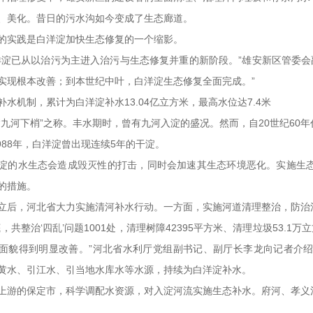
、美化。昔日的污水沟如今变成了生态廊道。
的实践是白洋淀加快生态修复的一个缩影。
洋淀已从以治污为主进入治污与生态修复并重的新阶段。”雄安新区管委会副
实现根本改善；到本世纪中叶，白洋淀生态修复全面完成。”
补水机制，累计为白洋淀补水13.04亿立方米，最高水位达7.4米
“九河下梢”之称。丰水期时，曾有九河入淀的盛况。然而，自20世纪60
1988年，白洋淀曾出现连续5年的干淀。
淀的水生态会造成毁灭性的打击，同时会加速其生态环境恶化。实施生
的措施。
立后，河北省大力实施清河补水行动。一方面，实施河道清理整治，防治
，共整治‘四乱’问题1001处，清理树障42395平方米、清理垃圾53.1
面貌得到明显改善。”河北省水利厅党组副书记、副厅长李龙向记者介
黄水、引江水、引当地水库水等水源，持续为白洋淀补水。
上游的保定市，科学调配水资源，对入淀河流实施生态补水。府河、孝义
。