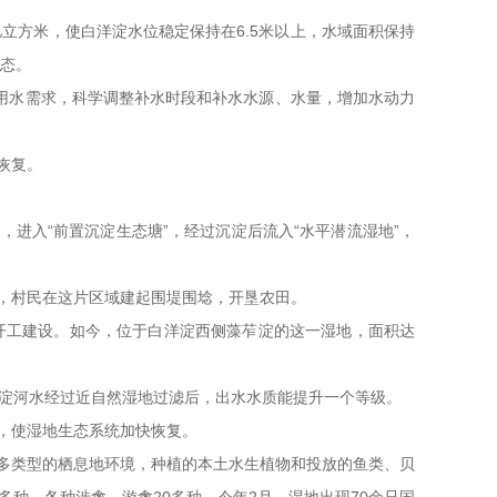
3亿立方米，使白洋淀水位稳定保持在6.5米以上，水域面积保持
状态。
态用水需求，科学调整补水时段和补水水源、水量，增加水动力
恢复。
进入“前置沉淀生态塘”，经过沉淀后流入“水平潜流湿地”，
，村民在这片区域建起围堤围埝，开垦农田。
程开工建设。如今，位于白洋淀西侧藻苲淀的这一湿地，面积达
入淀河水经过近自然湿地过滤后，出水水质能提升一个等级。
，使湿地生态系统加快恢复。
多类型的栖息地环境，种植的本土水生植物和投放的鱼类、贝