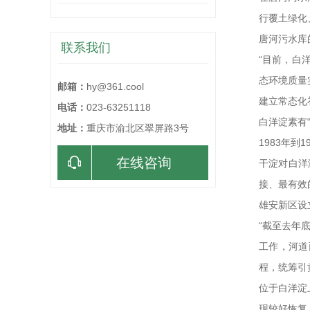
行覆土绿化
唐河污水库
联系我们
“目前，白
态环境质量
邮箱：
hy@361.cool
建立常态化
电话：
023-63251118
白洋淀素有
地址：
重庆市渝北区翠屏路3号
1983年到
在线咨询
干淀对白洋
接、最有效
雄安新区设
“截至去年底
工作，河道
程，统筹引
位于白洋淀
现较好恢复