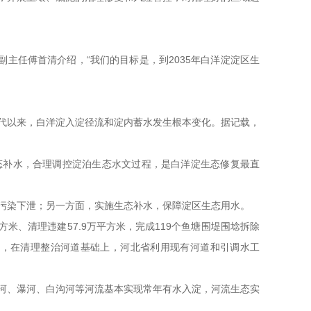
主任傅首清介绍，“我们的目标是，到2035年白洋淀淀区生
年代以来，白洋淀入淀径流和淀内蓄水发生根本变化。据记载，
态补水，合理调控淀泊生态水文过程，是白洋淀生态修复最直
污染下泄；另一方面，实施生态补水，保障淀区生态用水。
万立方米、清理违建57.9万平方米，完成119个鱼塘围堤围埝拆除
绍，在清理整治河道基础上，河北省利用现有河道和引调水工
河、瀑河、白沟河等河流基本实现常年有水入淀，河流生态实