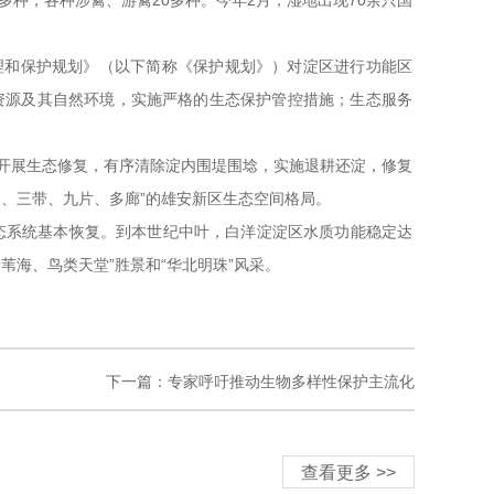
种，各种涉禽、游禽20多种。今年2月，湿地出现70余只国
理和保护规划》（以下简称《保护规划》）对淀区进行功能区
资源及其自然环境，实施严格的生态保护管控措施；生态服务
开展生态修复，有序清除淀内围堤围埝，实施退耕还淀，修复
、三带、九片、多廊”的雄安新区生态空间格局。
生态系统基本恢复。到本世纪中叶，白洋淀淀区水质功能稳定达
海、鸟类天堂”胜景和“华北明珠”风采。
下一篇：专家呼吁推动生物多样性保护主流化
查看更多 >>