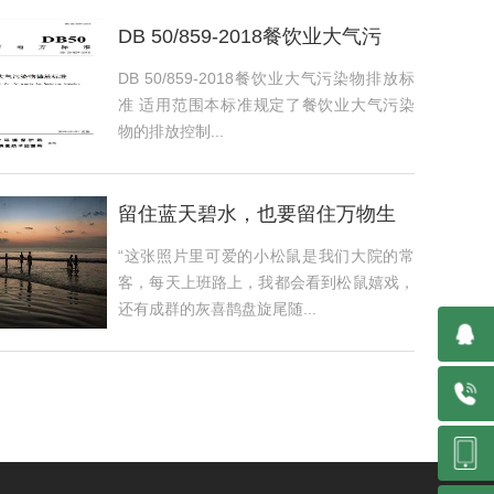
DB 50/859-2018餐饮业大气污
DB 50/859-2018餐饮业大气污染物排放标
准 适用范围本标准规定了餐饮业大气污染
物的排放控制...
留住蓝天碧水，也要留住万物生
灵
“这张照片里可爱的小松鼠是我们大院的常
客，每天上班路上，我都会看到松鼠嬉戏，
还有成群的灰喜鹊盘旋尾随...