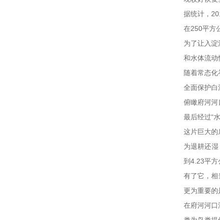
据统计，2
在250平
为了让入淀
和水体流动
随着常态化
全面保护白
俯瞰府河河
最后经过“
这片巨大的
为退耕还湿
到4.23
有了它，相
更为重要的
在府河河口