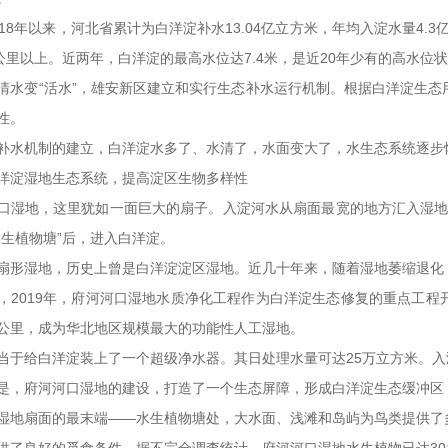
018年以来，河北省累计为白洋淀补水13.04亿立方米，年均入淀水量4.
方公里以上。近两年，白洋淀的最高水位达7.4米，是近20年少有的高水位
清水变“活水”，雄安新区建立和实行生态补水运行机制。根据白洋淀生
性。
补水机制的建立，白洋淀水多了、水清了，水面变大了，水生态系统逐步
洋淀湿地生态系统，提高淀区生物多样性
口湿地，这里犹如一面巨大的扇子。入淀河水从扇面最宽的地方汇入湿地，
水生植物塘”后，进入白洋淀。
扇形湿地，历史上曾是白洋淀淀区湿地。近几十年来，随着湿地萎缩退化
，2019年，府河河口湿地水质净化工程作为白洋淀生态修复的重点工
平方公里，成为华北地区规模最大的功能性人工湿地。
当于给白洋淀装上了一个超级净水器。其日处理水量可达25万立方米。
是，府河河口湿地的建设，打造了一个生态屏障，形成白洋淀生态缓冲区
湿地扇面的最末端——水生植物塘处，大水面、浅滩和岛屿为鸟类提供了