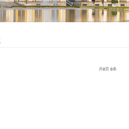
复
共
页
条
0
0